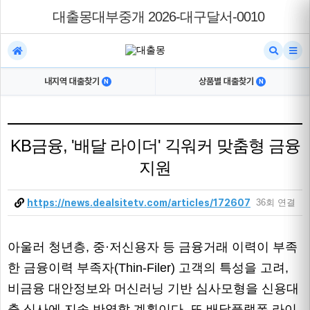
대출몽대부중개 2026-대구달서-0010
내지역 대출찾기
상품별 대출찾기
N
N
KB금융, '배달 라이더' 긱워커 맞춤형 금융
지원
https://news.dealsitetv.com/articles/172607
36회 연결
아울러 청년층, 중·저신용자 등 금융거래 이력이 부족
한 금융이력 부족자(Thin-Filer) 고객의 특성을 고려,
비금융 대안정보와 머신러닝 기반 심사모형을 신용대
출 심사에 지속 반영할 계획이다. 또 배달플랫폼 라이