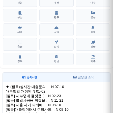
인천
대전
대구
부산
광주
울산
세종
강원
충북
충남
전북
전남
경북
경남
제주
금융권 소식
공지사항
★ (필독)실시간 대출문의 …
N
07-10
대부업법 개정안
N
01-02
[필독] 대부중개 플랫폼 […
N
02-23
[필독] 불법사금융 척결을 …
N
11-21
[필독] 대출 사기 피해에 …
N
08-10
[필독]대출직거래시 주의사항…
N
08-10