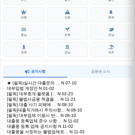
세종
강원
충북
충남
전북
전남
경북
경남
제주
공지사항
금융권 소식
★ (필독)실시간 대출문의 …
N
07-10
대부업법 개정안
N
01-02
[필독] 대부중개 플랫폼 […
N
02-23
[필독] 불법사금융 척결을 …
N
11-21
[필독] 대출 사기 피해에 …
N
08-10
[필독]대출직거래시 주의사항…
N
08-10
[필독] 대부업체 이용시 반…
N
08-10
대출몽 등록업체 준수 사항 …
N
11-02
대출몽 등록 업체 공지사항
N
11-02
대출몽을 사칭하는 불법업체로…
N
11-02