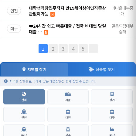
대학생직장인무직자 만19세이상이면직종상
더나은대부중
인천
관없이가능
개
N
❤️24시간 쉽고 빠른대출 / 전국 비대면 당일
믿음드림대부
대구
대출 …
중개
N
2
3
4
5
1
지역별 찾기
상품별 찾기
지역별 상품별로 나에게 맞는 대출상품을 쉽게 찾을수 있습니다.
전체
서울
경기
인천
대전
대구
부산
광주
울산