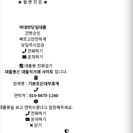
★ 월 변 전 문 ★
비대면당일대풀
간편승인
빠르고안전하게
당일즉시입금
전화하기
문자하기
대출몽 전화걸기
대출몽
은
대출직거래 사이트
입니다.
업체명 :
기분조은대부중개
연락처 :
010-6675-1260
대출몽을 보고 연락드렸다고 말씀해주세요.
전화하기
문자하기
닫기