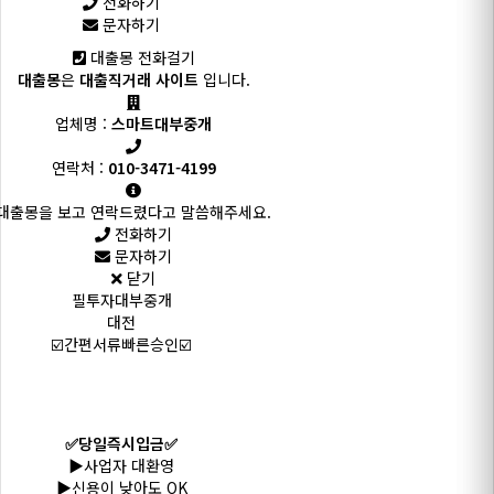
전화하기
문자하기
대출몽 전화걸기
대출몽
은
대출직거래 사이트
입니다.
업체명 :
스마트대부중개
연락처 :
010-3471-4199
대출몽을 보고 연락드렸다고 말씀해주세요.
전화하기
문자하기
닫기
필투자대부중개
대전
☑️간편서류빠른승인☑️
✅당일즉시입금✅
▶️사업자 대환영
▶️신용이 낮아도 OK