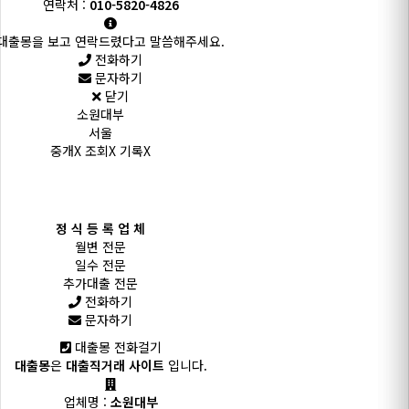
연락처 :
010-5820-4826
대출몽을 보고 연락드렸다고 말씀해주세요.
전화하기
문자하기
닫기
소원대부
서울
중개X 조회X 기록X
정 식 등 록 업 체
월변 전문
일수 전문
추가대출 전문
전화하기
문자하기
대출몽 전화걸기
대출몽
은
대출직거래 사이트
입니다.
업체명 :
소원대부