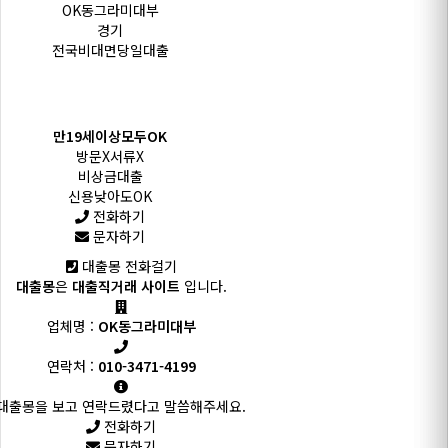
OK동그라미대부
경기
전국비대면당일대출
만19세이상모두OK
방문X서류X
비상금대출
신용낮아도OK
전화하기
문자하기
대출몽 전화걸기
대출몽
은
대출직거래 사이트
입니다.
업체명 :
OK동그라미대부
연락처 :
010-3471-4199
대출몽을 보고 연락드렸다고 말씀해주세요.
전화하기
문자하기