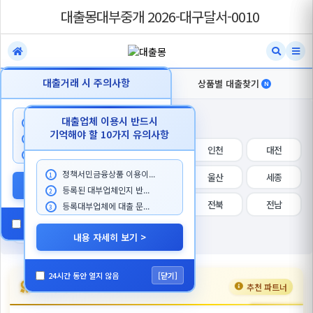
대출몽대부중개 2026-대구달서-0010
대출거래 시 주의사항
내지역 대출찾기
상품별 대출찾기
N
N
지역 선택
대출업체 이용시 반드시
대출 상담시 본인이 대출한...
1
기억해야 할 10가지 유의사항
대출을 목적으로 첫거래 고...
2
전체
서울
경기
인천
대전
대출몽 담당자를 사칭하...
3
정책서민금융상품 이용이...
대구
부산
광주
울산
세종
1
내용 자세히 보기 >
등록된 대부업체인지 반...
2
강원
충북
충남
전북
전남
등록대부업체에 대출 문...
3
24시간 동안 열지 않음
[닫기]
경북
경남
제주
내용 자세히 보기 >
24시간 동안 열지 않음
[닫기]
프리미엄 등록업체
추천 파트너