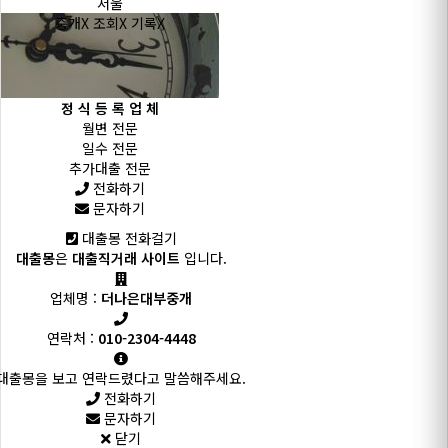
서울
중개X 조회X 기록X
정 식 등 록 업 체
월변 전문
일수 전문
추가대출 전문
전화하기
문자하기
대출몽 전화걸기
대출몽
은
대출직거래 사이트
입니다.
업체명 :
더나은대부중개
연락처 :
010-2304-4448
대출몽을 보고 연락드렸다고 말씀해주세요.
전화하기
문자하기
닫기