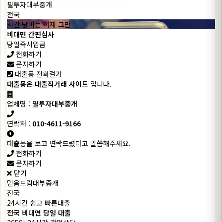
필투자대부중개
전국
시간 낭비는 이제 그만
비대면 간편심사
당일즉시입금
전화하기
문자하기
대출몽 전화걸기
대출몽
은
대출직거래 사이트
입니다.
업체명 :
필투자대부중개
연락처 :
010-4611-9166
대출몽을 보고 연락드렸다고 말씀해주세요.
전화하기
문자하기
닫기
믿음드림대부중개
전국
24시간 쉽고 빠른대출
전국 비대면 당일 대출