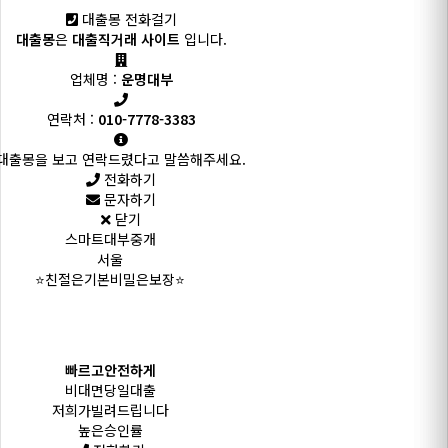
대출몽 전화걸기
대출몽
은
대출직거래 사이트
입니다.
업체명 :
운명대부
연락처 :
010-7778-3383
대출몽을 보고 연락드렸다고 말씀해주세요.
전화하기
문자하기
닫기
스마트대부중개
서울
⭐친절은기본비밀은보장⭐
빠르고안전하게
비대면당일대출
저희가빌려드립니다
높은승인률