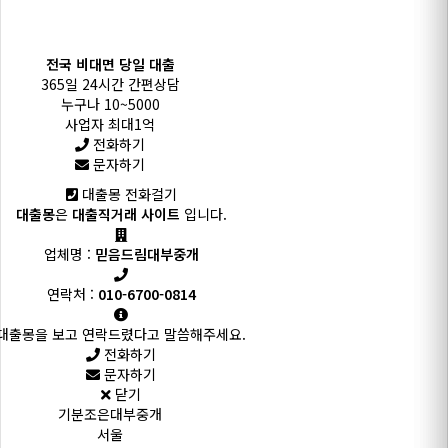
전국 비대면 당일 대출
365일 24시간 간편상담
누구나 10~5000
사업자 최대1억
전화하기
문자하기
대출몽 전화걸기
대출몽
은
대출직거래 사이트
입니다.
업체명 :
믿음드림대부중개
연락처 :
010-6700-0814
대출몽을 보고 연락드렸다고 말씀해주세요.
전화하기
문자하기
닫기
기분조은대부중개
서울