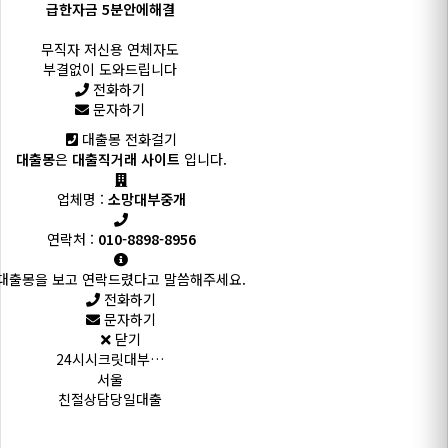
급한자금 5분안에해결
무직자 저신용 연체자도
부결없이 도와드립니다
전화하기
문자하기
대출몽 전화걸기
대출몽
은
대출직거래 사이트
입니다.
업체명 :
소망대부중개
연락처 :
010-8898-8956
대출몽을 보고 연락드렸다고 말씀해주세요.
전화하기
문자하기
닫기
24시시크릿대부…
서울
친절상담당일대출