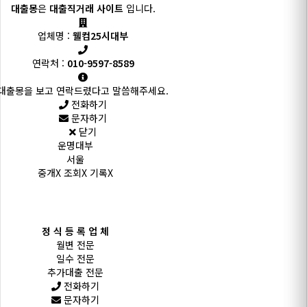
대출몽
은
대출직거래 사이트
입니다.
업체명 :
웰컴25시대부
연락처 :
010-9597-8589
대출몽을 보고 연락드렸다고 말씀해주세요.
전화하기
문자하기
닫기
운명대부
서울
중개X 조회X 기록X
정 식 등 록 업 체
월변 전문
일수 전문
추가대출 전문
전화하기
문자하기