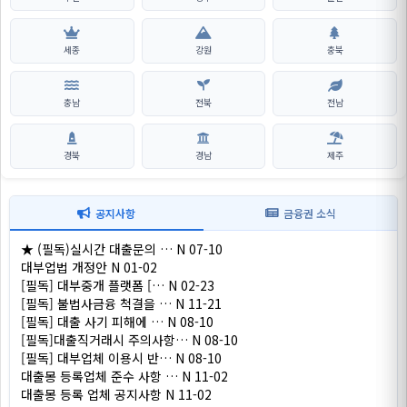
세종
강원
충북
충남
전북
전남
경북
경남
제주
공지사항
금융권 소식
★ (필독)실시간 대출문의 …
N
07-10
대부업법 개정안
N
01-02
[필독] 대부중개 플랫폼 […
N
02-23
[필독] 불법사금융 척결을 …
N
11-21
[필독] 대출 사기 피해에 …
N
08-10
[필독]대출직거래시 주의사항…
N
08-10
[필독] 대부업체 이용시 반…
N
08-10
대출몽 등록업체 준수 사항 …
N
11-02
대출몽 등록 업체 공지사항
N
11-02