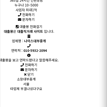
365일 24시간 간편상담
누구나 10~5000
사업자 최대1억
전화하기
문자하기
대출몽 전화걸기
대출몽
은
대출직거래 사이트
입니다.
업체명 :
나이스대부중개
연락처 :
010-5932-2094
대출몽을 보고 연락드렸다고 말씀해주세요.
전화하기
문자하기
닫기
소망대부중개
서울
타업체 부결나셨다구요