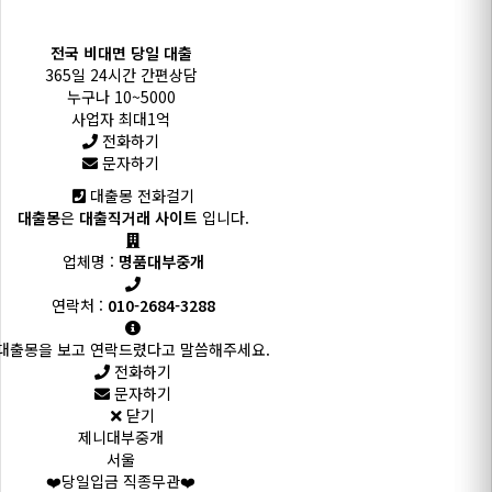
전국 비대면 당일 대출
365일 24시간 간편상담
누구나 10~5000
사업자 최대1억
전화하기
문자하기
대출몽 전화걸기
대출몽
은
대출직거래 사이트
입니다.
업체명 :
명품대부중개
연락처 :
010-2684-3288
대출몽을 보고 연락드렸다고 말씀해주세요.
전화하기
문자하기
닫기
제니대부중개
서울
❤️당일입금 직종무관❤️