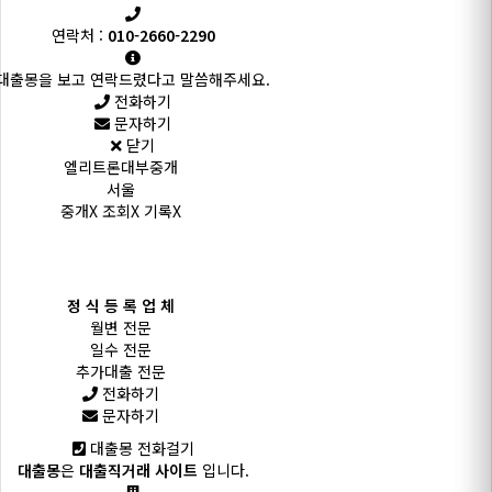
연락처 :
010-2660-2290
대출몽을 보고 연락드렸다고 말씀해주세요.
전화하기
문자하기
닫기
엘리트론대부중개
서울
중개X 조회X 기록X
정 식 등 록 업 체
월변 전문
일수 전문
추가대출 전문
전화하기
문자하기
대출몽 전화걸기
대출몽
은
대출직거래 사이트
입니다.