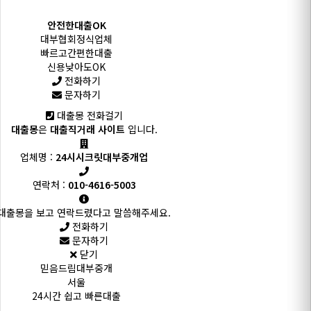
안전한대출OK
대부협회정식업체
빠르고간편한대출
신용낮아도OK
전화하기
문자하기
대출몽 전화걸기
대출몽
은
대출직거래 사이트
입니다.
업체명 :
24시시크릿대부중개업
연락처 :
010-4616-5003
대출몽을 보고 연락드렸다고 말씀해주세요.
전화하기
문자하기
닫기
믿음드림대부중개
서울
24시간 쉽고 빠른대출