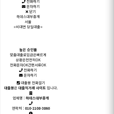
전화하기
문자하기
닫기
하데스대부중개
서울
⭐비대면 당일대출⭐
높은 승인률
맞춤대출로입금은빠르게
상환은천천히OK
전화문자OK간편서류OK
전화하기
문자하기
대출몽 전화걸기
대출몽
은
대출직거래 사이트
입니다.
업체명 :
하데스대부중개
연락처 :
010-2108-3860