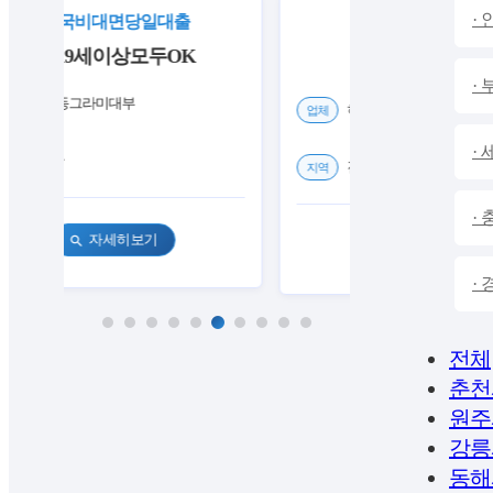
·
전국비대면당일대출
⭐비대면 당일대출
만19세이상모두OK
높은 승인률
·
OK동그라미대부
업체
하데스대부중개
업체
·
전국
지역
전국
지역
·
자세히보기
search
자세히보기
search
·
전체
춘천
원주
강릉
동해