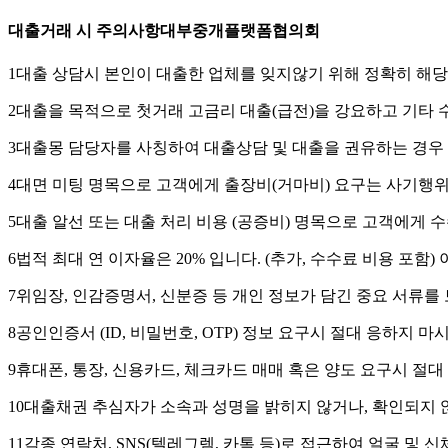
대출거래 시 주의사항
대부중개플랫폼협의회
1
대출 상담시 본인이 대출한 업체를 잊지않기 위해 정확히 해당업
2
대출을 목적으로 첫거래 고금리 대출(급전)을 강요하고 기타
3
대출몽 담당자를 사칭하여 대출상담 및 대출을 권유하는 경우 
4
대면 미팅 명목으로 고객에게 출장비(거마비) 요구는 사기행
5
대출 알선 또는 대출 처리 비용 (공증비) 명목으로 고객에게 
6
법적 최대 연 이자율은 20% 입니다. (추가, 수수료 비용 포함
7
위임장, 인감증명서, 신분증 등 개인 정보가 담긴 중요 서류를 
8
공인인증서 (ID, 비밀번호, OTP) 정보 요구시 절대 응하지 마
9
휴대폰, 통장, 신용카드, 체크카드 매매 혹은 양도 요구시 절대
10
대출채권 추심자가 소속과 성명을 밝히지 않거나, 확인되지 않
11
각종 연락처, SNS(텔레그렘, 카톡 등)로 접근하여 얼굴 및