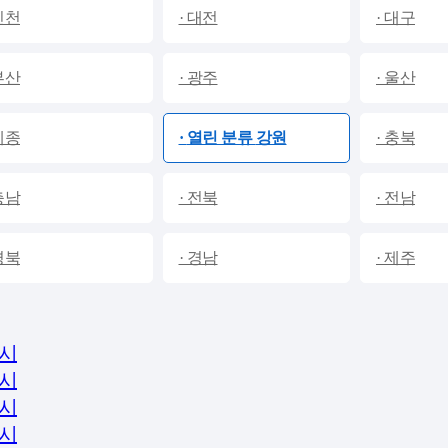
 인천
· 대전
· 대구
높은 승인률
2
⭐
정 식 등 록 업 체
전국
 부산
· 광주
· 울산
운명대부
나
업체
업체
 세종
·
열린 분류
강원
· 충북
전국
전
지역
지역
 충남
· 전북
· 전남
자세히보기
search
 경북
· 경남
· 제주
시
시
시
시