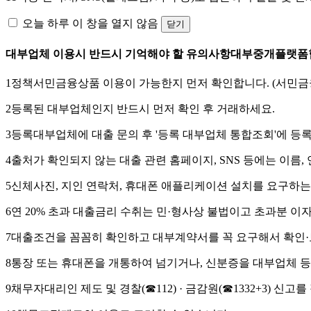
오늘 하루 이 창을 열지 않음
닫기
대부업체 이용시 반드시 기억해야 할 유의사항
대부중개플랫폼
1
정책서민금융상품 이용이 가능한지 먼저 확인합니다. (서민금융
2
등록된 대부업체인지 반드시 먼저 확인 후 거래하세요.
3
등록대부업체에 대출 문의 후 '등록 대부업체 통합조회'에
등록
4
출처가 확인되지 않는 대출 관련 홈페이지, SNS
등에는 이름, 
5
신체사진, 지인 연락처, 휴대폰 애플리케이션 설치
를 요구하는
6
연 20% 초과 대출금리 수취
는 민·형사상 불법이고 초과분 이
7
대출조건을 꼼꼼히 확인하고 대부계약서를 꼭 요구해서 확인·
8
통장 또는 휴대폰을 개통하여 넘기거나,
신분증을 대부업체 등
9
채무자대리인 제도 및 경찰(☎112) · 금감원(☎1332+3) 신고