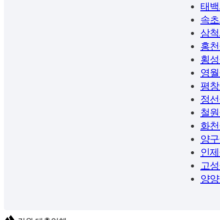
태백
속초
삼척
홍천
횡성
영월
평창
정선
철원
화천
양구
인제
고성
양양
terrain