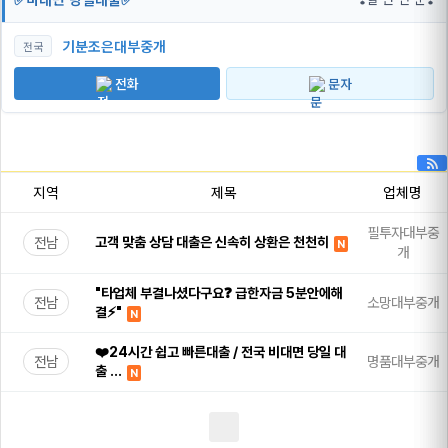
기분조은대부중개
전국
전화
문자
지역
제목
업체명
필투자대부중
전남
고객 맞춤 상담 대출은 신속히 상환은 천천히
N
개
"타업체 부결나셨다구요❓ 급한자금 5분안에해
전남
소망대부중개
결⚡"
N
❤️24시간 쉽고 빠른대출 / 전국 비대면 당일 대
전남
명품대부중개
출 …
N