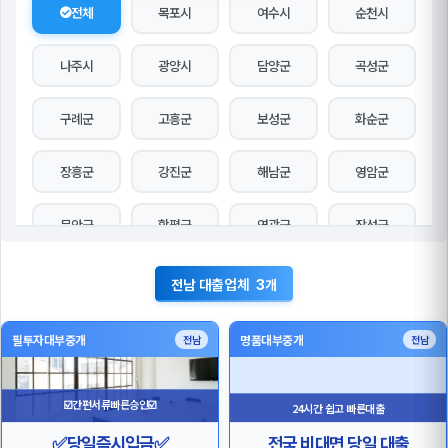
전체
목포시
여수시
순천시
나주시
광양시
담양군
곡성군
구례군
고흥군
보성군
화순군
장흥군
강진군
해남군
영암군
무안군
함평군
영광군
장성군
완도군
진도군
신안군
대출업체
전남
3개
필투자대부중개
명품대부중개
전남
전남
☑️간편서류빠른승인☑️
24시간 쉽고 빠른대출
✅당일즉시입금✅
전국 비대면 당일 대출