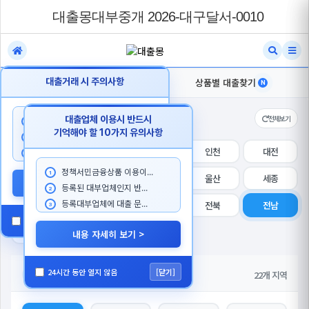
대출몽대부중개 2026-대구달서-0010
내지역 대출찾기
대출거래 시 주의사항
상품별 대출찾기
N
N
지역 선택
전체보기
대출업체 이용시 반드시
대출 상담시 본인이 대출한...
1
기억해야 할 10가지 유의사항
대출을 목적으로 첫거래 고...
2
전체
서울
경기
인천
대전
대출몽 담당자를 사칭하...
3
정책서민금융상품 이용이...
1
대구
부산
광주
울산
세종
내용 자세히 보기 >
등록된 대부업체인지 반...
2
등록대부업체에 대출 문...
강원
충북
충남
전북
전남
3
24시간 동안 열지 않음
[닫기]
경북
경남
제주
내용 자세히 보기 >
24시간 동안 열지 않음
[닫기]
세부 지역
22개 지역
전남