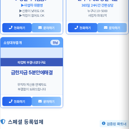
▶️사업자 대환영
365일 24시간 간편상담
▶️신용이 낮아도 OK
누구나 10~5000
▶️직업이 없어도 OK
사업자 최대1억
전화하기
문자하기
전화하기
문자하기
소망대부중개
전남
타업체 부결나셨다구요
급한자금 5분안에해결
무직자 저신용 연체자도
부결없이 도와드립니다
전화하기
문자하기
스폐셜 등록업체
검증된 파트너