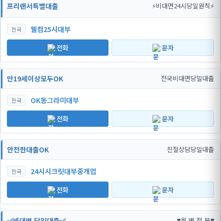
프리랜서특별대출
⚡비대면24시당일원칙⚡
웰컴25시대부
전국
전화
문자
만19세이상모두OK
전국비대면당일대출
OK동그라미대부
전국
전화
문자
안전한대출OK
친절상담당일대출
24시시크릿대부중개업
전국
전화
문자
✅비대면 당일대출✅
❣️월 변 전 문❣️