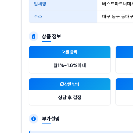
업체명
베스트파트너대
주소
대구 동구 동대구로
상품 정보
월 금리
월1%~1.6%이내
상환 방식
상담 후 결정
부가설명