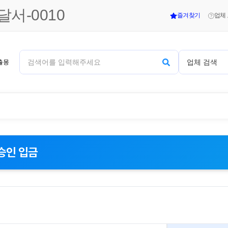
서-0010
즐겨찾기
업체
승인 입금