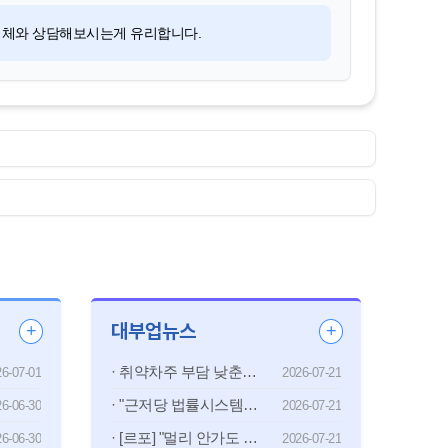
러업체와 상담해보시는게 유리합니다.
대부업뉴스
+
+
· 취약차주 부담 낮춘다…은행권 상생금융 '장기 상환' 중심 재편
6-07-01
2026-07-21
· "근저당 법률시스템 만들어줘"…KB, 개발자 10명 몫 AI가 한다
6-06-30
2026-07-21
· [르포] "멀리 안가도 되니 좋네요"…농촌 우체국이 4대은행 대출창구로
6-06-30
2026-07-21