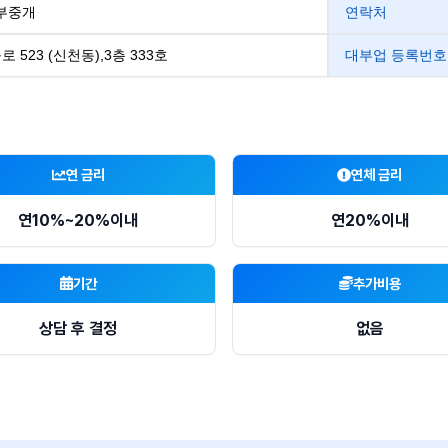
부중개
연락처
 523 (신천동),3층 333호
대부업 등록번호
연 금리
연체 금리
연10%~20%이내
연20%이내
기간
추가비용
상담 후 결정
없음