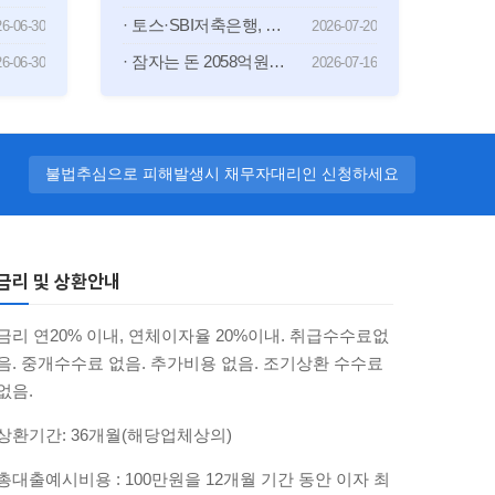
· 토스·SBI저축은행, 중금리 대출 첫 선
6-06-30
2026-07-20
· 잠자는 돈 2058억원 주인 찾았다… 서금원, 휴면예금 지급 '역대 최대'
6-06-30
2026-07-16
불법추심으로 피해발생시 채무자대리인 신청하세요
금리 및 상환안내
금리 연20% 이내, 연체이자율 20%이내. 취급수수료없
음. 중개수수료 없음. 추가비용 없음. 조기상환 수수료
없음.
상환기간: 36개월(해당업체상의)
총대출예시비용 : 100만원을 12개월 기간 동안 이자 최