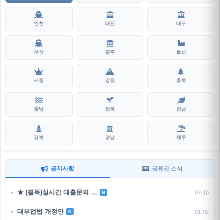
인천
대전
대구
부산
광주
울산
세종
강원
충북
충남
전북
전남
경북
경남
제주
공지사항
금융권 소식
★ (필독)실시간 대출문의 …
07-10
N
대부업법 개정안
01-02
N