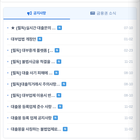
금융권 소식
공지사항
★ (필독)실시간 대출문의 …
N
07-10
대부업법 개정안
N
01-02
[필독] 대부중개 플랫폼 […
N
02-23
[필독] 불법사금융 척결을 …
N
11-21
[필독] 대출 사기 피해에 …
N
08-10
[필독]대출직거래시 주의사항…
N
08-10
[필독] 대부업체 이용시 반…
N
08-10
대출몽 등록업체 준수 사항 …
N
11-02
대출몽 등록 업체 공지사항
N
11-02
대출몽을 사칭하는 불법업체로…
N
11-02