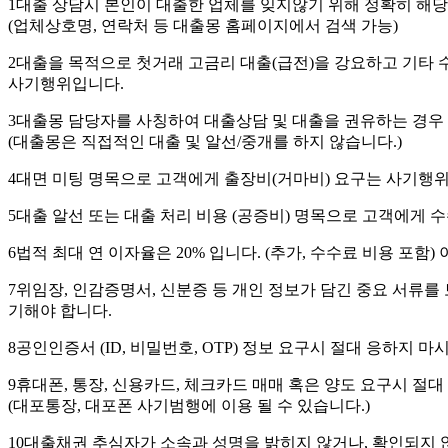
1
대출 상담시 본인이 대출한 업체를 잊지않기 위해 정확히 해당업
(업체상호명, 연락처 등 대출몽 홈페이지에서 검색 가능)
2
대출을 목적으로 첫거래 고금리 대출(급전)을 강요하고 기타 
사기행위입니다.
3
대출몽 담당자를 사칭하여 대출상담 및 대출을 권유하는 경우 
(대출몽은 직접적인 대출 및 알선/중개를 하지 않습니다.)
4
대면 미팅 명목으로 고객에게 출장비(거마비) 요구는 사기행
5
대출 알선 또는 대출 처리 비용 (공증비) 명목으로 고객에게 
6
법적 최대 연 이자율은 20% 입니다. (추가, 수수료 비용 포함
7
위임장, 인감증명서, 신분증 등 개인 정보가 담긴 중요 서류를 
기해야 합니다.
8
공인인증서 (ID, 비밀번호, OTP) 정보 요구시 절대 응하지 마
9
휴대폰, 통장, 신용카드, 체크카드 매매 혹은 양도 요구시 절대
(대포통장, 대포폰 사기범행에 이용 될 수 있습니다.)
10
대출채권 추심자가 소속과 성명을 밝히지 않거나, 확인되지 않