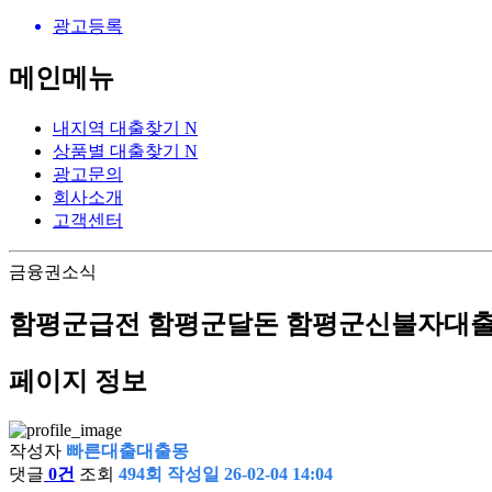
광고등록
메인메뉴
내지역 대출찾기
N
상품별 대출찾기
N
광고문의
회사소개
고객센터
금융권소식
함평군급전 함평군달돈 함평군신불자대
페이지 정보
작성자
빠른대출대출몽
댓글
0건
조회
494회
작성일
26-02-04 14:04