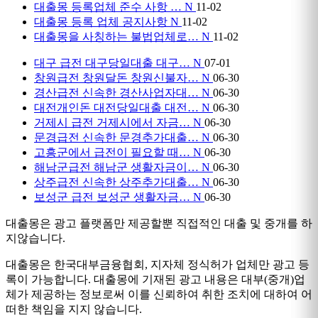
대출몽 등록업체 준수 사항 …
N
11-02
대출몽 등록 업체 공지사항
N
11-02
대출몽을 사칭하는 불법업체로…
N
11-02
대구 급전 대구당일대출 대구…
N
07-01
창원급전 창원달돈 창원신불자…
N
06-30
경산급전 신속한 경산사업자대…
N
06-30
대전개인돈 대전당일대출 대전…
N
06-30
거제시 급전 거제시에서 자금…
N
06-30
문경급전 신속한 문경추가대출…
N
06-30
고흥군에서 급전이 필요할 때…
N
06-30
해남군급전 해남군 생활자금이…
N
06-30
상주급전 신속한 상주추가대출…
N
06-30
보성군 급전 보성군 생활자금…
N
06-30
대출몽은 광고 플랫폼만 제공할뿐 직접적인 대출 및 중개를 하
지않습니다.
대출몽은 한국대부금융협회, 지자체 정식허가 업체만 광고 등
록이 가능합니다. 대출몽에 기재된 광고 내용은 대부(중개)업
체가 제공하는 정보로써 이를 신뢰하여 취한 조치에 대하여 어
떠한 책임을 지지 않습니다.