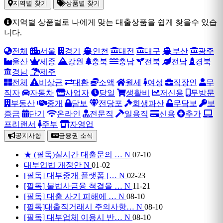
지역별 찾기
상품별 찾기
지역별 상품별로 나에게 맞는 대출상품을 쉽게 찾을수 있습
니다.
전체
서울
경기
인천
대전
대구
부산
광주
울산
세종
강원
충북
충남
전북
전남
경북
경남
제주
전체
비상금
대환
소액
월세
여성
직장인
무
직자
자동차
사업자
당일
생활비
저신용
무방문
부동산
중개
담보
전당포
회생파산
무담보
보
증금
단기
온라인
전문직
일용직
신용
추가
프리랜서
주부
자영업
공지사항
금융권 소식
★ (필독)실시간 대출문의 …
N
07-10
대부업법 개정안
N
01-02
[필독] 대부중개 플랫폼 […
N
02-23
[필독] 불법사금융 척결을 …
N
11-21
[필독] 대출 사기 피해에 …
N
08-10
[필독]대출직거래시 주의사항…
N
08-10
[필독] 대부업체 이용시 반…
N
08-10