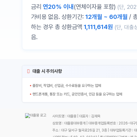
금리
연20% 이내
(연체이자율 포함)
(단, 20
가비용 없음. 상환기간:
12개월 ~ 60개월
/ 
하는 경우 총 상환금액
1,111,614원
(단, 대
음.
대출 시 주의사항
출장비, 작업비, 선입금, 수수료등을 요구하는 업체
핸드폰개통, 통장 또는 카드, 공인인증서, 인감 등을 요구하는 업체
사이트명 : 대출몽 | 대표자 : 김재욱
상호명 : 대출몽대부중개 | 대부중개업등록번호 : 2026-대구
주소 : 대구 달서구 월곡로26길 21, 3층 | 대부업등록기관 :