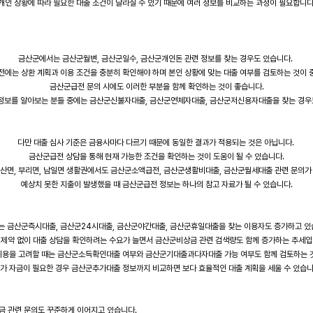
개인 상황에 따라 필요한 대출 조건이 달라질 수 있기 때문에 여러 정보를 비교하는 과정이 필요합니다
금산군에서는 금산군월변, 금산군일수, 금산군개인돈 관련 정보를 찾는 경우도 있습니다.
전에는 상환 계획과 이용 조건을 충분히 확인해야 하며 본인 상황에 맞는 대출 여부를 검토하는 것이
금산군급전 문의 시에도 이러한 부분을 함께 확인하는 것이 좋습니다.
정보를 알아보는 분들 중에는 금산군신불자대출, 금산군연체자대출, 금산군저신용자대출을 찾는 경우
다만 대출 심사 기준은 금융사마다 다르기 때문에 동일한 결과가 적용되는 것은 아닙니다.
금산군급전 상담을 통해 현재 가능한 조건을 확인하는 것이 도움이 될 수 있습니다.
진산면, 부리면, 남일면 생활권에서도 금산군소액급전, 금산군생활비대출, 금산군월세대출 관련 문의가
예상치 못한 지출이 발생했을 때 금산군급전 정보는 하나의 참고 자료가 될 수 있습니다.
는 금산군즉시대출, 금산군24시대출, 금산군야간대출, 금산군휴일대출을 찾는 이용자도 증가하고 있
 제약 없이 대출 상담을 확인하려는 수요가 늘면서 금산군비상금 관련 검색량도 함께 증가하는 추세입
용을 고려할 때는 금산군소득확인대출 여부와 금산군기대출과다자대출 가능 여부도 함께 검토하는 
가 자금이 필요한 경우 금산군추가대출 정보까지 비교하면 보다 효율적인 대출 계획을 세울 수 있습니
 관련 문의도 꾸준하게 이어지고 있습니다.