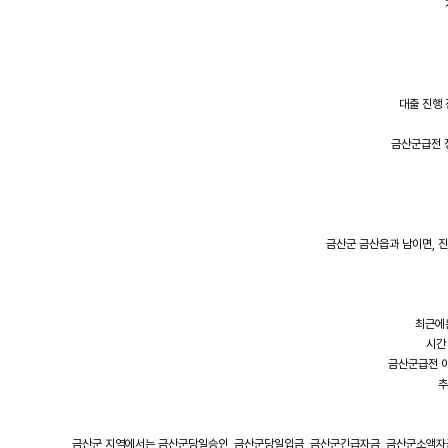
대출 진행 
금산군급전 
금산군 금산읍과 남이면, 
최근에
시간
금산군급전 이
추
금산군 지역에서는 금산군당일승인, 금산군당일입금, 금산군긴급자금, 금산군소액자금