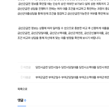
금산군급전 정보를 확인할 때는 단순히 승인 여부만 보기보다 실제 상환 계획까지 고
금산군급전 상담을 진행하기 전에는 여러 대출 조건을 비교하고 확인하는 과정이 중
금산군대출상담을 통해 현재 조건을 점검하고 금산군급전가능한곳 여부를 확인해 보
금산군급전 정보는 상황에 따라 달라질 수 있으므로 충분한 비교 후 신중하게 대출을
금산군급전, 금산군당일대출, 금산군소액대출, 금산군개인돈, 금산군신불자대출, 금
조건 비교와 상담을 통해 자신에게 맞는 대출 방향을 확인해 보시기 바랍니다.
이전글
당진시급전 당진시일수 당진시당일대출 당진시소액대출 당진시개
다음글
부여군급전 부여군일수 부여군당일대출 부여군소액대출 부여군개인
목록으로
댓글
0