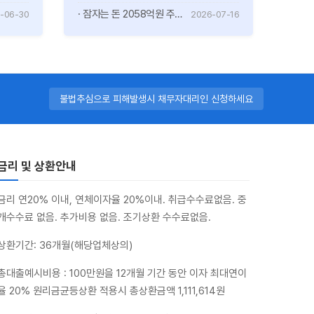
· 잠자는 돈 2058억원 주인 찾았다… 서금원, 휴면예금 지급 '역대 최대'
-06-30
2026-07-16
불법추심으로 피해발생시 채무자대리인 신청하세요
금리 및 상환안내
금리 연20% 이내, 연체이자율 20%이내. 취급수수료없음. 중
개수수료 없음. 추가비용 없음. 조기상환 수수료없음.
상환기간: 36개월(해당업체상의)
총대출예시비용 : 100만원을 12개월 기간 동안 이자 최대연이
율 20% 원리금균등상환 적용시 총상환금액 1,111,614원