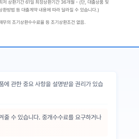
최저 상환기간 61일 최장상환기간 36개월 - (단, 대출상품 및
상환방법 등 대출계약 내용에 따라 달라질 수 있습니다.)
채무의 조기상환수수료율 등 조기상환조건 없음.
품에 관한 중요 사항을 설명받을 권리가 있습
안겨줄 수 있습니다. 중개수수료를 요구하거나