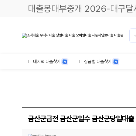
대출몽대부중개 2026-대구달서
내지역 대출찾기
상품별 대출찾기
N
N
금산군급전 금산군일수 금산군당일대출