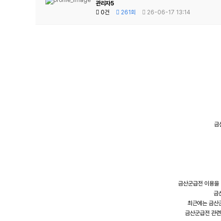
관리자5
0건
261회
26-06-17 13:14
금
금산군급전 이용을 
금
최근에는 금산군
금산군급전 관련