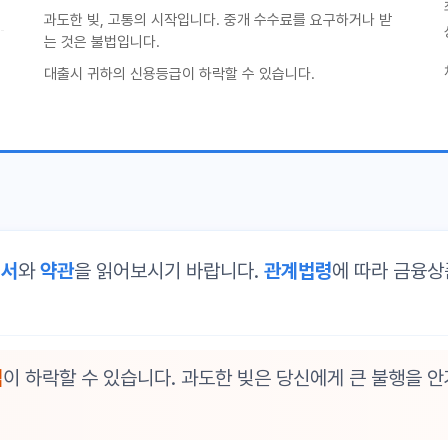
과도한 빚, 고통의 시작입니다. 중개 수수료를 요구하거나 받
는 것은 불법입니다.
대출시 귀하의 신용등급이 하락할 수 있습니다.
명서
와
약관
을 읽어보시기 바랍니다.
관계법령
에 따라 금융상
점
이 하락할 수 있습니다. 과도한 빚은 당신에게 큰 불행을 