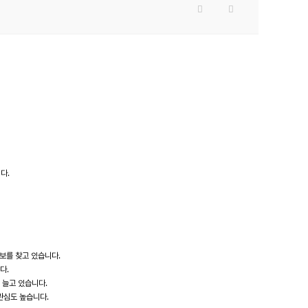
다.
보를 찾고 있습니다.
다.
 늘고 있습니다.
관심도 높습니다.