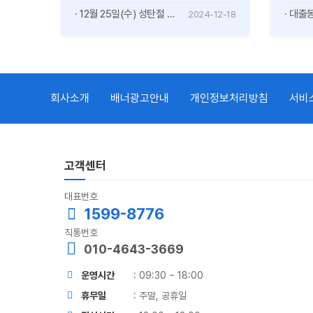
· 12월 25일(수) 성탄절 휴무일 공지 안내
2024-12-18
회사소개
배너광고안내
개인정보처리방침
서비
고객센터
대표번호
1599-8776
직통번호
010-4643-3669
운영시간
: 09:30 ~ 18:00
휴무일
: 주말, 공휴일