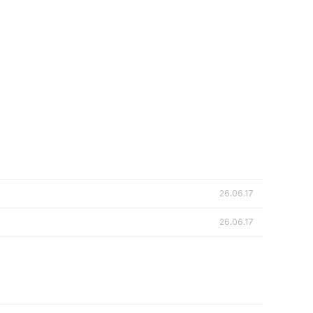
26.06.17
26.06.17