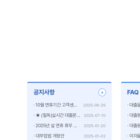
공지사항
FAQ
+
· 10월 연휴기간 고객센터 휴무 안내
· 대출
2025-09-29
· ★ (필독)실시간 대출문의 서비스 종료 ★
· 대출
2025-07-10
· 2025년 설 연휴 휴무 공지안내
· 대출
2025-01-20
· 대부업법 개정안
· 이자
2025-01-02