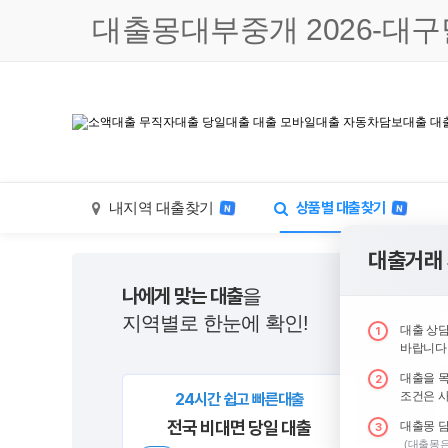
대출몽대부중개 2026-대구달
내지역 대출찾기
상품별 대출찾기
N
N
대출거래 
나에게 맞는 대출
을
지역별로 한눈에 확인!
대출 상담
1
바랍니다
대출을 목
2
조건은 
24시간 쉽고 빠른대출
전국 비대면 당일 대출
대출몽 담
3
(대출몽은