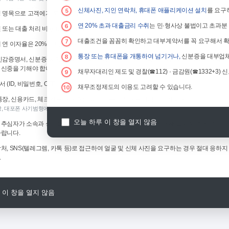
· 당일대출
· 생활비대출
· 저신용자대출
신체사진, 지인 연락처, 휴대폰 애플리케이션 설치
를 요구
5
 명목으로 고객에게 출장비(거마비) 요구는 사기행위입니다.
연 20% 초과 대출금리 수취
는 민·형사상 불법이고 초과분
6
 또는 대출 처리 비용 (공증비) 명목으로 고객에게 수수료, 선이자, 선입금 요구는 사기
· 중개대출
· 담보대출
· 전당포대출
대출조건을 꼼꼼히 확인하고 대부계약서를 꼭 요구해서 확
7
 연 이자율은 20% 입니다. (추가, 수수료 비용 포함) 이자율 초과하여 수취 및 요구는 
통장 또는 휴대폰을 개통하여 넘기거나,
신분증을 대부업체
8
인감증명서, 신분증 등 개인 정보가 담긴 중요 서류를 보낼 때는 업체 정보를 (상호,연락처)
· 보증금대출
· 단기대출
· 온라인대출
신중을 기해야 합니다.
채무자대리인 제도 및 경찰(☎112) · 금감원(☎1332+3)
9
 (ID, 비밀번호, OTP) 정보 요구시 절대 응하지 마시기 바랍니다.
채무조정제도의 이용도 고려할 수 있습니다.
10
· 신용대출
· 추가대출
· 프리랜서대출
통장, 신용카드, 체크카드 매매 혹은 양도 요구시 절대 응하지 마시기 바랍니다.
, 대포폰 사기범행에 이용 될 수 있습니다.)
오늘 하루 이 창을 열지 않음
추심자가 소속과 성명을 밝히지 않거나, 확인되지 않는 채권에 대해 일방적 변제 요구 시
바랍니다.
처, SNS(텔레그렘, 카톡 등)로 접근하여 얼굴 및 신체 사진을 요구하는 경우 절대 응하지
.
 이 창을 열지 않음