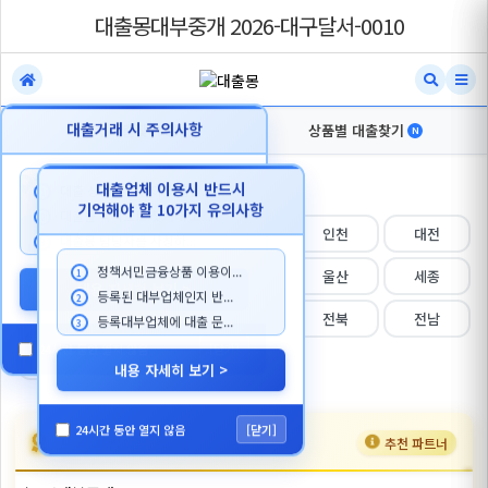
대출몽대부중개 2026-대구달서-0010
대출거래 시 주의사항
내지역 대출찾기
상품별 대출찾기
N
N
지역 선택
대출업체 이용시 반드시
대출 상담시 본인이 대출한...
1
기억해야 할 10가지 유의사항
대출을 목적으로 첫거래 고...
2
전체
서울
경기
인천
대전
대출몽 담당자를 사칭하...
3
정책서민금융상품 이용이...
대구
부산
광주
울산
세종
1
내용 자세히 보기 >
등록된 대부업체인지 반...
2
강원
충북
충남
전북
전남
등록대부업체에 대출 문...
3
24시간 동안 열지 않음
[닫기]
경북
경남
제주
내용 자세히 보기 >
24시간 동안 열지 않음
[닫기]
프리미엄 등록업체
추천 파트너