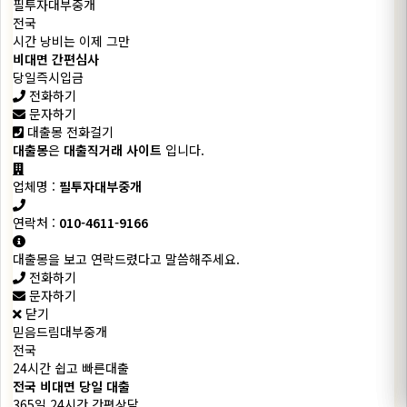
필투자대부중개
전국
시간 낭비는 이제 그만
비대면 간편심사
당일즉시입금
전화하기
문자하기
대출몽 전화걸기
대출몽
은
대출직거래 사이트
입니다.
업체명 :
필투자대부중개
연락처 :
010-4611-9166
대출몽을 보고 연락드렸다고 말씀해주세요.
전화하기
문자하기
닫기
믿음드림대부중개
전국
24시간 쉽고 빠른대출
전국 비대면 당일 대출
365일 24시간 간편상담